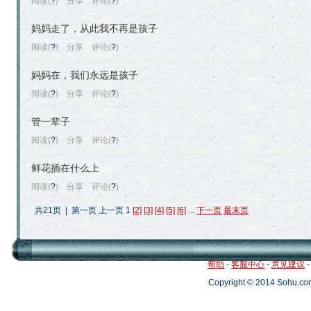
阅读(
?
)
分享
评论(
?
)
妈妈走了，从此我不再是孩子
阅读(
?
)
分享
评论(
?
)
妈妈在，我们永远是孩子
阅读(
?
)
分享
评论(
?
)
管一辈子
阅读(
?
)
分享
评论(
?
)
鲜花插在什么上
阅读(
?
)
分享
评论(
?
)
共21页 | 第一页 上一页 1
[2]
[3]
[4]
[5]
[6]
...
下一页
最末页
帮助
-
客服中心
-
意见建议
Copyright © 2014 Sohu.c