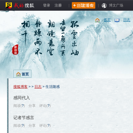
登录
注册
|
|
博文广场
首页
日志
首页
搜狐博客
>
>
日志
> 生活随感
感同代入
阅读(
?
)
分享
评论(
?
)
记者节感言
阅读(
?
)
分享
评论(
?
)