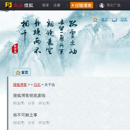
登录
注册
|
|
博文广场
首页
日志
首页
搜狐博客
>
>
日志
> 夫子说
搜狐博客彻底废啦
阅读(
?
)
分享
评论(
?
)
俗不可耐之事
阅读(
?
)
分享
评论(
?
)